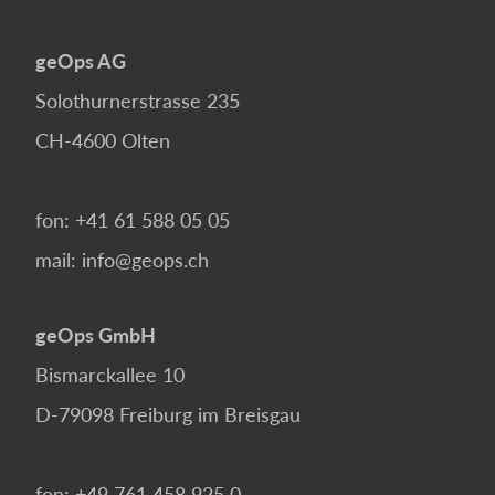
geOps AG
Solothurnerstrasse 235
CH-4600
Olten
fon:
+41 61 588 05 05
mail:
info@geops.ch
geOps GmbH
Bismarckallee 10
D-79098
Freiburg im Breisgau
fon:
+49 761 458 925 0