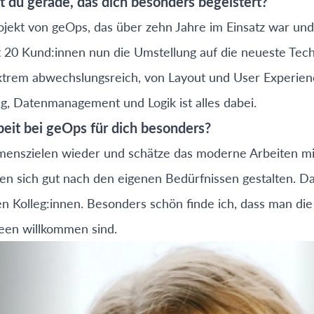
t du gerade, das dich besonders begeistert?
ojekt von geOps, das über zehn Jahre im Einsatz war und 
t 20 Kund:innen nun die Umstellung auf die neueste Tech
 extrem abwechslungsreich, von Layout und User Experi
g, Datenmanagement und Logik ist alles dabei.
it bei geOps für dich besonders?
enszielen wieder und schätze das moderne Arbeiten mit 
ssen sich gut nach den eigenen Bedürfnissen gestalten. D
 Kolleg:innen. Besonders schön finde ich, dass man di
deen willkommen sind.