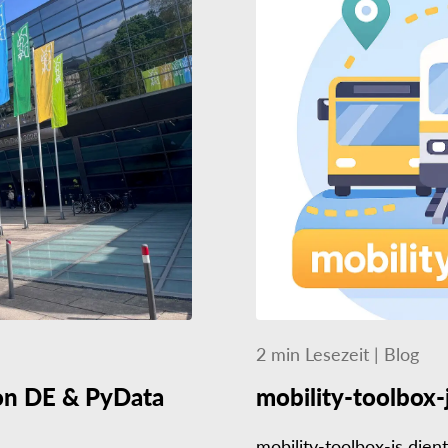
2
min
Lesezeit
|
Blog
on DE & PyData
mobility-toolbox-
mobility-toolbox-js dien