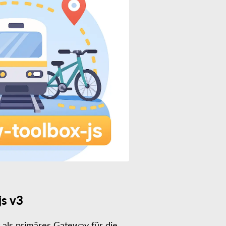
js v3
t als primäres Gateway für die