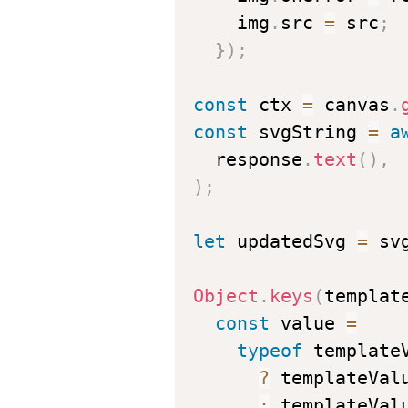
    img
.
src
=
 src
;
}
)
;
const
 ctx 
=
 canvas
.
const
 svgString 
=
a
  response
.
text
(
)
,
)
;
let
 updatedSvg 
=
 sv
Object
.
keys
(
templat
const
 value 
=
typeof
 template
?
 templateVal
:
 templateVal