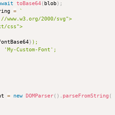
await
toBase64
(
blob
)
;
ring 
=
`
fontBase64
}
nt 
=
new
DOMParser
(
)
.
parseFromString
(
,
,