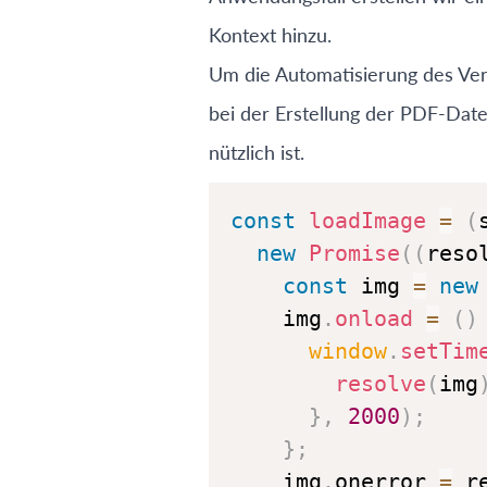
Kontext hinzu.
Um die Automatisierung des Verfa
bei der Erstellung der PDF-Date
nützlich ist.
const
loadImage
=
(
new
Promise
(
(
reso
const
 img 
=
new
    img
.
onload
=
(
)
window
.
setTim
resolve
(
img
}
,
2000
)
;
}
;
    img
.
onerror
=
 r