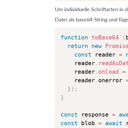
Um individuelle Schriftarten in
Datei als base64-String und fü
function
toBase64
(
return
new
Promis
const
 reader 
=
    reader
.
readAsDa
    reader
.
onload
=
    reader
.
onerror
}
)
;
}
const
 response 
=
aw
const
 blob 
=
await
 