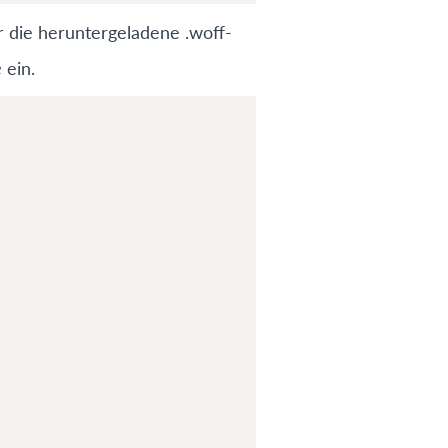
r die heruntergeladene .woff-
e
ein.