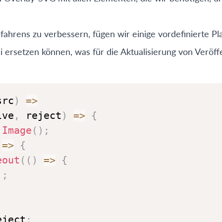
hrens zu verbessern, fügen wir einige vordefinierte Plat
i ersetzen können, was für die Aktualisierung von Verö
src
)
=>
lve
,
 reject
)
=>
{
Image
(
)
;
=>
{
eout
(
(
)
=>
{
)
;
eject
;