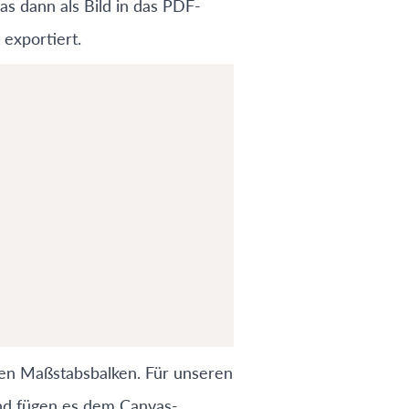
s dann als Bild in das PDF-
exportiert.
nen Maßstabsbalken. Für unseren
und fügen es dem Canvas-