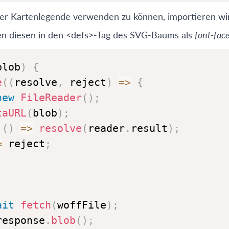
 der Kartenlegende verwenden zu können, importieren wi
gen diesen in den <defs>-Tag des SVG-Baums als
font-fac
blob
)
{
e
(
(
resolve
,
 reject
)
=>
{
new
FileReader
(
)
;
taURL
(
blob
)
;
(
)
=>
resolve
(
reader
.
result
)
;
=
 reject
;
ait
fetch
(
woffFile
)
;
response
.
blob
(
)
;