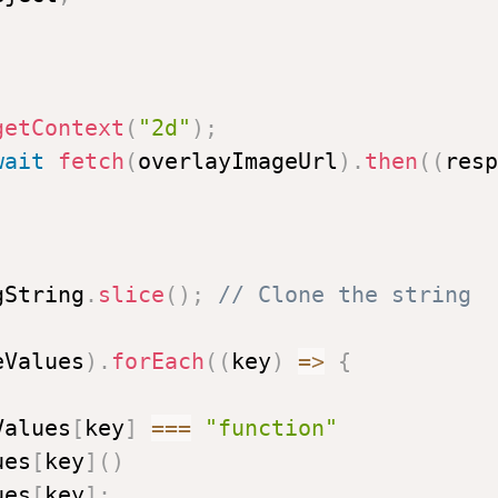
getContext
(
"2d"
)
;
wait
fetch
(
overlayImageUrl
)
.
then
(
(
resp
gString
.
slice
(
)
;
// Clone the string
eValues
)
.
forEach
(
(
key
)
=>
{
Values
[
key
]
===
"function"
ues
[
key
]
(
)
ues
[
key
]
;