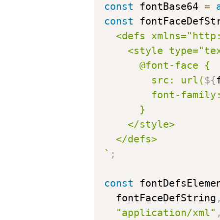
const
 fontBase64 
=
const
 fontFaceDefSt
        src: url(
${
`
;
const
 fontDefsEleme
  fontFaceDefString
"application/xml"