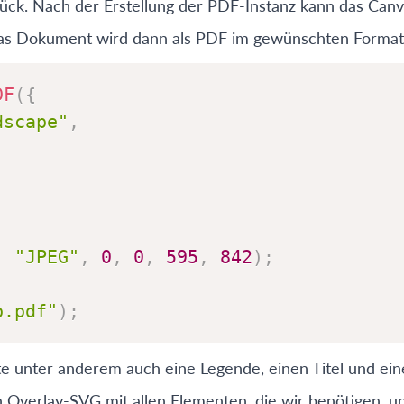
ck. Nach der Erstellung der PDF-Instanz kann das Canva
s Dokument wird dann als PDF im gewünschten Format 
DF
(
{
dscape"
,
,
"JPEG"
,
0
,
0
,
595
,
842
)
;
p.pdf"
)
;
rte unter anderem auch eine Legende, einen Titel und ei
n Overlay-SVG mit allen Elementen, die wir benötigen, 