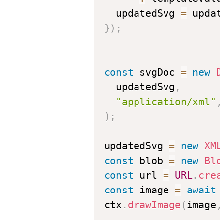
  updatedSvg 
=
 upda
}
)
;
const
 svgDoc 
=
new
  updatedSvg
,
"application/xml"
)
;
updatedSvg 
=
new
XM
const
 blob 
=
new
Bl
const
 url 
=
URL
.
cre
const
 image 
=
await
ctx
.
drawImage
(
image