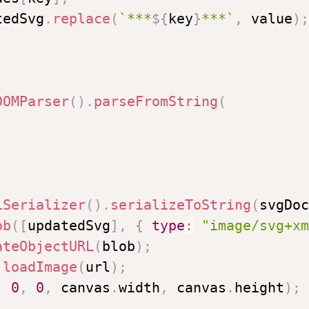
tedSvg
.
replace
(
`
***
${
key
}
***
`
,
 value
)
;
DOMParser
(
)
.
parseFromString
(
,
LSerializer
(
)
.
serializeToString
(
svgDoc
ob
(
[
updatedSvg
]
,
{
type
:
"image/svg+xm
ateObjectURL
(
blob
)
;
loadImage
(
url
)
;
,
0
,
0
,
 canvas
.
width
,
 canvas
.
height
)
;