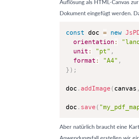
Auflösung als HTML-Canvas zurü
Dokument eingefügt werden. Da
const
 doc 
=
new
JsP
orientation
:
"lan
unit
:
"pt"
,
format
:
"A4"
,
}
)
;
doc
.
addImage
(
canvas
doc
.
save
(
"my_pdf_ma
Aber natürlich braucht eine Ka
Anwendungsfall erstellen wir ei