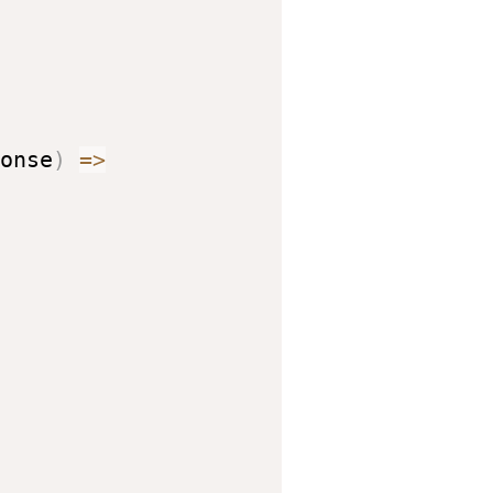
onse
)
=>