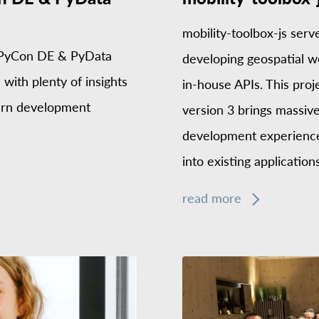
mobility-toolbox-js serv
 PyCon DE & PyData
developing geospatial w
with plenty of insights
in-house APIs. This proj
dern development
version 3 brings massiv
development experience,
into existing applications
read more