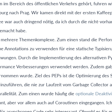
 im Bereich des öffentlichen Verkehrs gehört, fuhren w
burg nach Prag. Wir kamen direkt mit der ersten Kaffee
e war auch dringend nötig, da ich durch die nicht-vorh
gemacht habe.
h mehrere Themenkomplexe. Zum einen stand die Perfo
ype Annotations zu verwenden für eine statische Typisier
erzwungen. Durch die Implementierung des alternativen P
rformance Verbesserungen verwendet werden. Zudem gab 
rnommen wurde. Ziel des PEPs ist die Optimierung des S
inzuführen, die nie zur Laufzeit vom Garbage Collector
allelität. Zum einen wurde häufig die
optionale Deaktiv
hnt, aber vor allem auch auf Coroutinen eingegangen. Ic
ür asynchronen Code sehr interessant. Obwohl es für mic