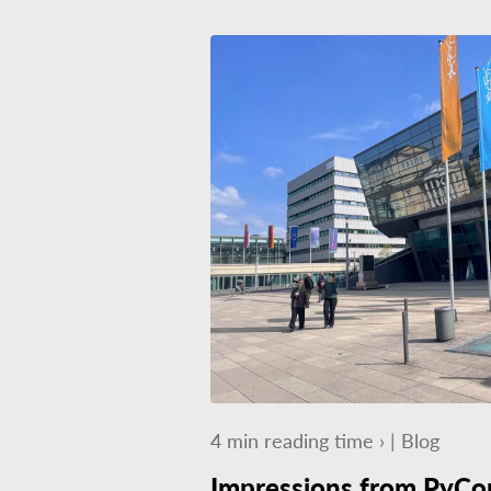
4
min
reading time ›
|
Blog
Impressions from PyCo