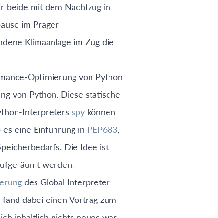
ir beide mit dem Nachtzug in
pause im Prager
andene Klimaanlage im Zug die
rmance-Optimierung von Python
ung von Python. Diese statische
ython-Interpreters
spy
können
es eine Einführung in
PEP683
,
peicherbedarfs. Die Idee ist
 aufgeräumt werden.
ierung
des Global Interpreter
h fand dabei einen Vortrag zum
h inhaltlich nichts neues war,