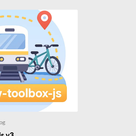
og
js v3