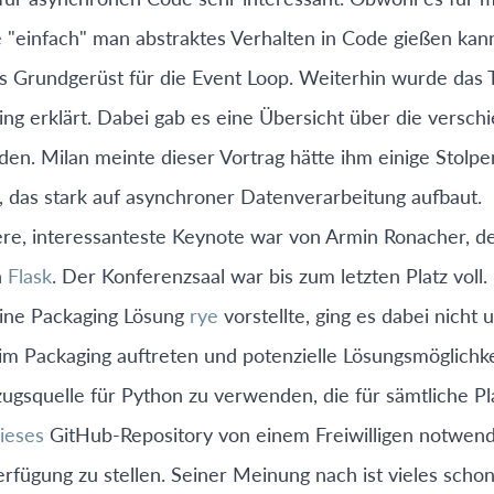
 "einfach" man abstraktes Verhalten in Code gießen kann
das Grundgerüst für die Event Loop. Weiterhin wurde da
g erklärt. Dabei gab es eine Übersicht über die vers
en. Milan meinte dieser Vortrag hätte ihm einige Stolpe
, das stark auf asynchroner Datenverarbeitung aufbaut.
ere, interessanteste Keynote war von Armin Ronacher, d
n
Flask
. Der Konferenzsaal war bis zum letzten Platz voll.
ine Packaging Lösung
rye
vorstellte, ging es dabei nicht
 Packaging auftreten und potenzielle Lösungsmöglichkeit
zugsquelle für Python zu verwenden, die für sämtliche Pla
ieses
GitHub-Repository von einem Freiwilligen notwendi
erfügung zu stellen. Seiner Meinung nach ist vieles scho